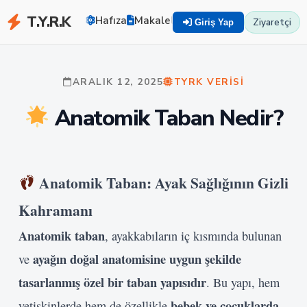
T.Y.R.K
Hafıza
Makaleler
Zekayı Eğit
TYRK U
Ziyaretçi
Giriş Yap
ARALIK 12, 2025
TYRK VERISI
Anatomik Taban Nedir?
Anatomik Taban: Ayak Sağlığının Gizli
Kahramanı
Anatomik taban
, ayakkabıların iç kısmında bulunan
ayağın doğal anatomisine uygun şekilde
ve
tasarlanmış özel bir taban yapısıdır
. Bu yapı, hem
bebek ve çocuklarda
yetişkinlerde hem de özellikle