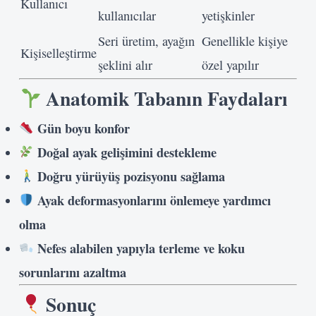
Kullanıcı
kullanıcılar
yetişkinler
Seri üretim, ayağın
Genellikle kişiye
Kişiselleştirme
şeklini alır
özel yapılır
Anatomik Tabanın Faydaları
Gün boyu konfor
Doğal ayak gelişimini destekleme
Doğru yürüyüş pozisyonu sağlama
Ayak deformasyonlarını önlemeye yardımcı
olma
Nefes alabilen yapıyla terleme ve koku
sorunlarını azaltma
Kullanıcı Adı veya E-posta
Sonuç
Şifre