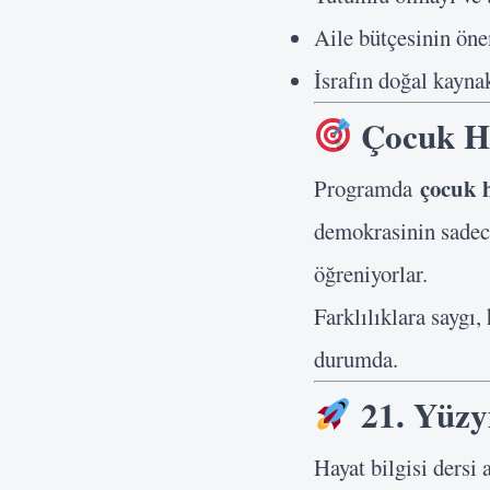
Aile bütçesinin ön
İsrafın doğal kaynak
Çocuk Ha
çocuk 
Programda
demokrasinin sadec
öğreniyorlar.
Farklılıklara saygı,
durumda.
21. Yüzyı
Hayat bilgisi dersi