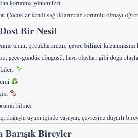
ardan korunma yöntemleri
yor. Çocuklar kendi sağlıklarından sorumlu olmayı öğren
Dost Bir Nesil
çevre bilinci
nme alanı, çocuklarımızın
kazanmasını h
, gece-gündüz döngüsü, hava olayları gibi doğa olaylar
tkileri
nemi
gisi
oruma bilinci
ç, doğayla uyum içinde yaşayan, çevresine duyarlı birey
 Barışık Bireyler