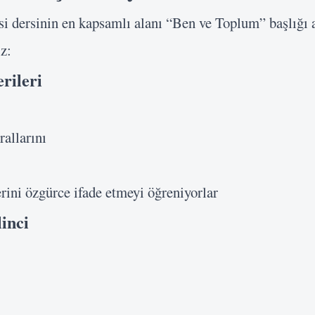
isi dersinin en kapsamlı alanı “Ben ve Toplum” başlığı a
z:
rileri
rallarını
ini özgürce ifade etmeyi öğreniyorlar
inci
Kullanıcı Adı veya E-posta
Şifre