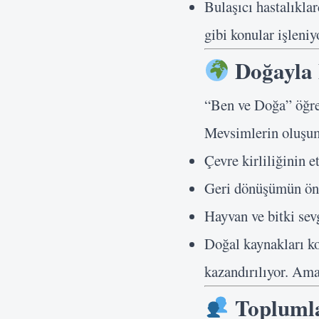
Bulaşıcı hastalıkl
gibi konular işleni
Doğayla 
“Ben ve Doğa” öğre
Mevsimlerin oluşumu
Çevre kirliliğinin e
Geri dönüşümün ö
Hayvan ve bitki sev
Doğal kaynakları k
kazandırılıyor. Ama
Toplumla