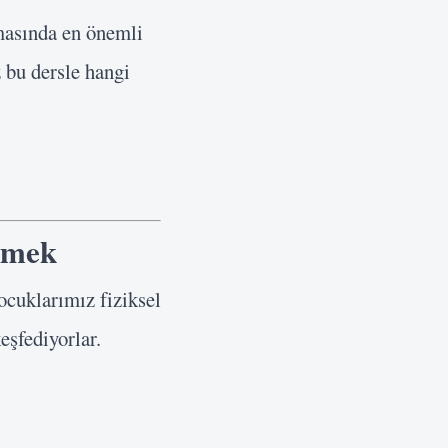
rmasında en önemli
z bu dersle hangi
irmek
ocuklarımız fiziksel
eşfediyorlar.