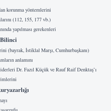
Beni Hatırla
dan korunma yöntemlerini
Giriş Yap
arını (112, 155, 177 vb.)
nında yapılması gerekenleri
Bilinci
ini (bayrak, İstiklal Marşı, Cumhurbaşkanı)
amların anlamını
derleri Dr. Fazıl Küçük ve Rauf Raif Denktaş’ı
rimlerini
ryazarlığı
mayı
tasarrufu