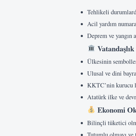
Tehlikeli durumlar
Acil yardım numaral
Deprem ve yangın a
Vatandaşlık 
Ülkesinin semboller
Ulusal ve dini bayr
KKTC’nin kurucu li
Atatürk ilke ve dev
Ekonomi Oku
Bilinçli tüketici ol
Tutumlu olmayı ve 