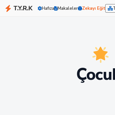
T.Y.R.K
Hafıza
Makaleler
Zekayı Eğit
Çocuk