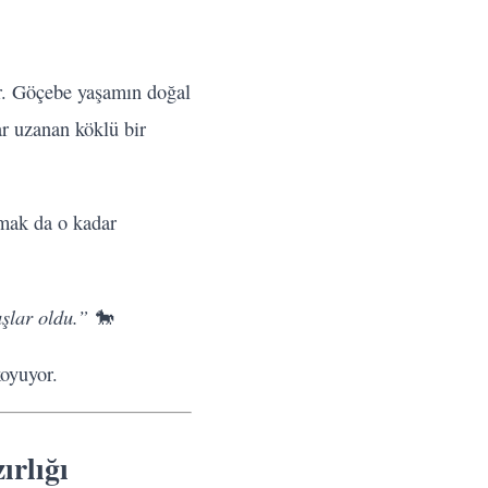
ir. Göçebe yaşamın doğal
r uzanan köklü bir
amak da o kadar
uşlar oldu.”
🐎
koyuyor.
ırlığı