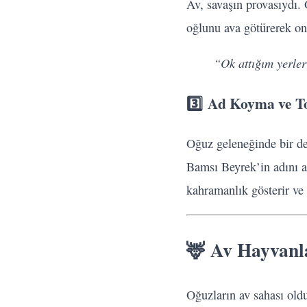
Av, savaşın provasıydı. 
oğlunu ava götürerek ona
“Ok attığım yerler
3️⃣
Ad Koyma ve T
Oğuz geleneğinde bir de
Bamsı Beyrek’in adını a
kahramanlık gösterir ve 
🦌 Av Hayvanla
Oğuzların av sahası old