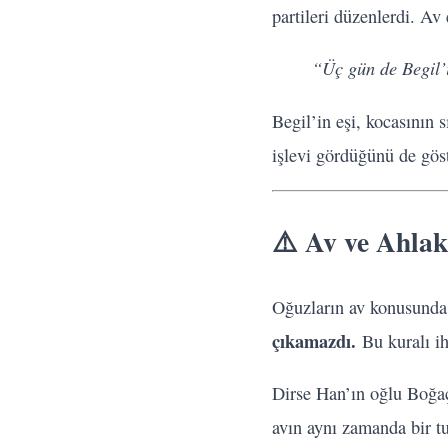
partileri düzenlerdi. Av
“Üç gün de Begil’i
Begil’in eşi, kocasının s
işlevi gördüğünü de göst
⚠️ Av ve Ahlak
Oğuzların av konusunda 
çıkamazdı.
Bu kuralı ih
Dirse Han’ın oğlu Boğaç,
avın aynı zamanda bir tu