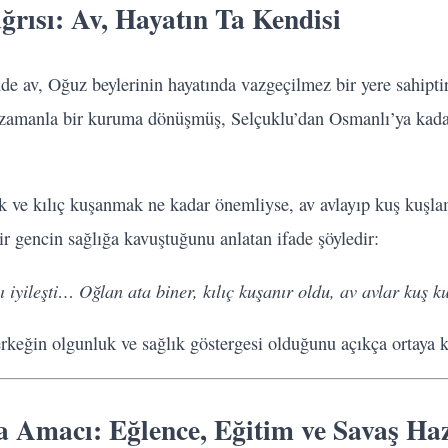
ğrısı: Av, Hayatın Ta Kendisi
de av, Oğuz beylerinin hayatında vazgeçilmez bir yere sahipt
k, zamanla bir kuruma dönüşmüş, Selçuklu’dan Osmanlı’ya kada
k ve kılıç kuşanmak ne kadar önemliyse, av avlayıp kuş kuşl
ir gencin sağlığa kavuştuğunu anlatan ifade şöyledir:
 iyileşti… Oğlan ata biner, kılıç kuşanır oldu, av avlar kuş k
 erkeğin olgunluk ve sağlık göstergesi olduğunu açıkça ortaya 
 Amacı: Eğlence, Eğitim ve Savaş Haz