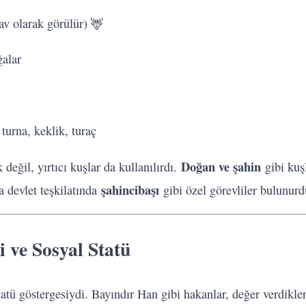
av olarak görülür) 🦌
ğalar
turna, keklik, turaç
Doğan ve şahin
 değil, yırtıcı kuşlar da kullanılırdı.
gibi kuşl
şahincibaşı
a devlet teşkilatında
gibi özel görevliler bulunurd
i ve Sosyal Statü
ü göstergesiydi. Bayındır Han gibi hakanlar, değer verdikleri