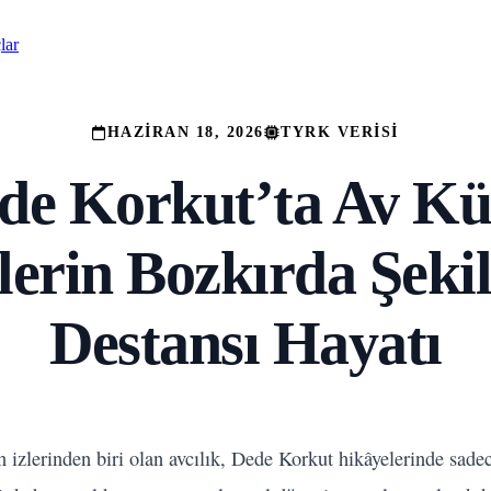
lar
HAZIRAN 18, 2026
TYRK VERISI
de Korkut’ta Av Kü
erin Bozkırda Şeki
Destansı Hayatı
 izlerinden biri olan avcılık, Dede Korkut hikâyelerinde sade