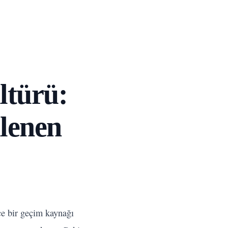
ltürü:
llenen
ce bir geçim kaynağı