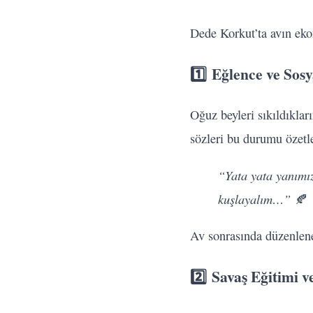
Dede Korkut’ta avın eko
1️⃣
Eğlence ve Sosy
Oğuz beyleri sıkıldıklar
sözleri bu durumu özetl
“Yata yata yanımız
kuşlayalım…”
🍂
Av sonrasında düzenlene
2️⃣
Savaş Eğitimi 