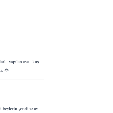
arla yapılan ava “kuş
u. 🦅
 beylerin şerefine av