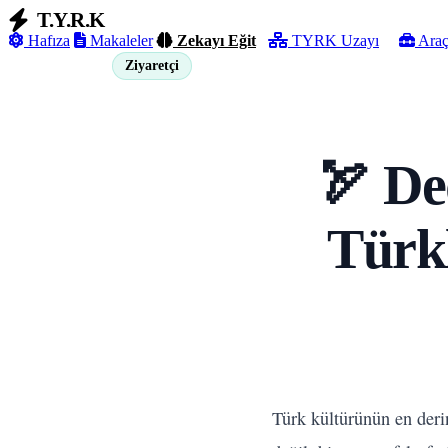
T.Y.R.K
Hafıza
Makaleler
Zekayı Eğit
TYRK Uzayı
Araç
Ziyaretçi
Giriş Yap
🏹 De
Türkl
Türk kültürünün en derin