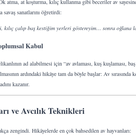
Ok atma, at koşturma, kılıç kullanma gibi beceriler av sayesinde
 savaş sanatlarını öğretirdi:
i, kılıç çalıp baş kestiğim yerleri göstereyim… sonra oğlana l
oplumsal Kabul
likanlının ad alabilmesi için “av avlaması, kuş kuşlaması, ba
lmasının ardındaki hikâye tam da böyle başlar: Av sırasında k
adını kazanır.
rı ve Avcılık Teknikleri
ukça zengindi. Hikâyelerde en çok bahsedilen av hayvanları: