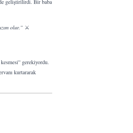
 geliştirilirdi. Bir baba
azım olur.”
⚔️
ş kesmesi” gerekiyordu.
ervanı kurtararak