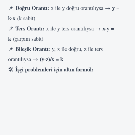
Doğru Orantı:
y =
📌
x ile y doğru orantılıysa →
k·x
(k sabit)
Ters Orantı:
x·y =
📌
x ile y ters orantılıysa →
k
(çarpım sabit)
Bileşik Orantı:
📌
y, x ile doğru, z ile ters
(y·z)/x = k
orantılıysa →
İşçi problemleri için altın formül:
🛠️
Kullanıcı Adı veya E-posta
Şifre
Beni Hatırla
Giriş Yap