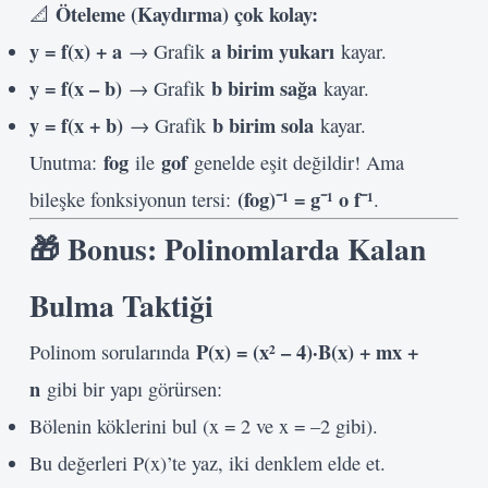
Öteleme (Kaydırma) çok kolay:
📐
y = f(x) + a
a birim yukarı
→ Grafik
kayar.
y = f(x – b)
b birim sağa
→ Grafik
kayar.
y = f(x + b)
b birim sola
→ Grafik
kayar.
fog
gof
Unutma:
ile
genelde eşit değildir! Ama
(fog)⁻¹ = g⁻¹ o f⁻¹
bileşke fonksiyonun tersi:
.
🎁 Bonus: Polinomlarda Kalan
Bulma Taktiği
P(x) = (x² – 4)·B(x) + mx +
Polinom sorularında
n
gibi bir yapı görürsen:
Bölenin köklerini bul (x = 2 ve x = –2 gibi).
Bu değerleri P(x)’te yaz, iki denklem elde et.