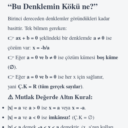
“Bu Denklemin Kökü ne?”
Birinci dereceden denklemler göründükleri kadar
basittir. Tek bilmen gereken:
ax + b = 0
a ≠ 0
👉
şeklindeki bir denklemde
ise
x = -b/a
çözüm var:
a = 0 ve b ≠ 0
boş küme
👉 Eğer
ise çözüm kümesi
(∅)
.
a = 0 ve b = 0
👉 Eğer
ise her x için sağlanır,
Ç.K = R (tüm gerçek sayılar)
yani
.
⚠️ Mutlak Değerde Altın Kural:
|x| = a
a > 0
x = a
x = -a
ve
ise
veya
.
|x| = a
a < 0
imkânsız!
ve
ise
(Ç.K = ∅)
|x| < a
-a < x < a
demek
demektir. (x, a’nın kolları