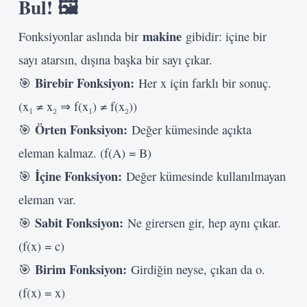
Bul! 🖼️
makine
Fonksiyonlar aslında bir
gibidir: içine bir
sayı atarsın, dışına başka bir sayı çıkar.
Birebir Fonksiyon:
🎯
Her x için farklı bir sonuç.
(x₁ ≠ x₂ ⇒ f(x₁) ≠ f(x₂))
Örten Fonksiyon:
🎯
Değer kümesinde açıkta
eleman kalmaz. (f(A) = B)
İçine Fonksiyon:
🎯
Değer kümesinde kullanılmayan
eleman var.
Sabit Fonksiyon:
🎯
Ne girersen gir, hep aynı çıkar.
(f(x) = c)
Birim Fonksiyon:
🎯
Girdiğin neyse, çıkan da o.
(f(x) = x)