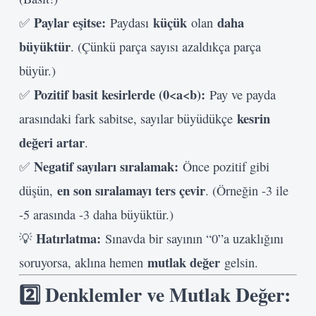
Paylar eşitse:
küçük
daha
✅
Paydası
olan
büyüktür
. (Çünkü parça sayısı azaldıkça parça
büyür.)
Pozitif basit kesirlerde (0<a<b):
✅
Pay ve payda
kesrin
arasındaki fark sabitse, sayılar büyüdükçe
değeri artar
.
Negatif sayıları sıralamak:
✅
Önce pozitif gibi
en son sıralamayı ters çevir
düşün,
. (Örneğin -3 ile
-5 arasında -3 daha büyüktür.)
Hatırlatma:
💡
Sınavda bir sayının “0”a uzaklığını
mutlak değer
soruyorsa, aklına hemen
gelsin.
2️⃣ Denklemler ve Mutlak Değer: