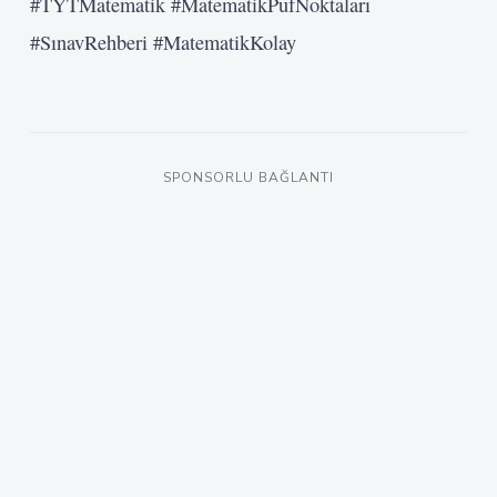
#TYTMatematik #MatematikPüfNoktaları
#SınavRehberi #MatematikKolay
SPONSORLU BAĞLANTI