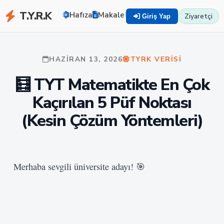
T.Y.R.K
Hafıza
Makaleler
Zekayı Eğit
TYRK U
Ziyaretçi
Giriş Yap
HAZIRAN 13, 2026
TYRK VERISI
🧮 TYT Matematikte En Çok
Kaçırılan 5 Püf Noktası
(Kesin Çözüm Yöntemleri)
Merhaba sevgili üniversite adayı! 🎯