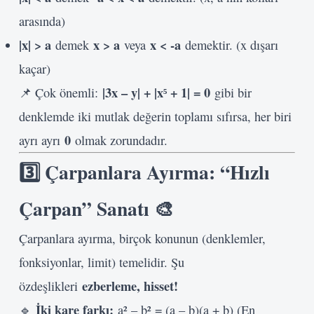
arasında)
|x| > a
x > a
x < -a
demek
veya
demektir. (x dışarı
kaçar)
|3x – y| + |x⁵ + 1| = 0
📌 Çok önemli:
gibi bir
denklemde iki mutlak değerin toplamı sıfırsa, her biri
0
ayrı ayrı
olmak zorundadır.
3️⃣ Çarpanlara Ayırma: “Hızlı
Çarpan” Sanatı 🎨
Çarpanlara ayırma, birçok konunun (denklemler,
fonksiyonlar, limit) temelidir. Şu
ezberleme, hisset!
özdeşlikleri
İki kare farkı:
🔹
a² – b² = (a – b)(a + b) (En