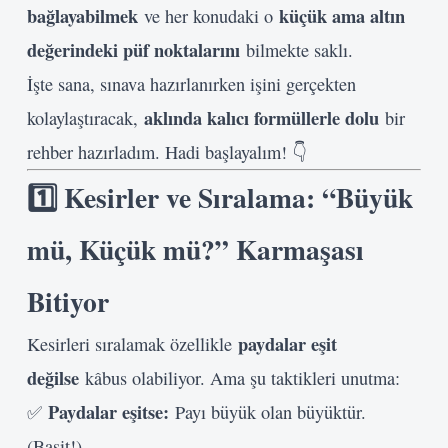
bağlayabilmek
küçük ama altın
ve her konudaki o
değerindeki püf noktalarını
bilmekte saklı.
İşte sana, sınava hazırlanırken işini gerçekten
aklında kalıcı formüllerle dolu
kolaylaştıracak,
bir
rehber hazırladım. Hadi başlayalım! 👇
1️⃣ Kesirler ve Sıralama: “Büyük
mü, Küçük mü?” Karmaşası
Bitiyor
paydalar eşit
Kesirleri sıralamak özellikle
değilse
kâbus olabiliyor. Ama şu taktikleri unutma:
Paydalar eşitse:
✅
Payı büyük olan büyüktür.
(Basit!)