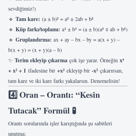
sevdiğimiz!)
Tam kare:
🔹
(a ± b)² = a² ± 2ab + b²
Küp farkı/toplamı:
🔹
a³ ± b³ = (a ± b)(a² ∓ ab + b²)
Gruplandırma:
🔹
ax + ay – bx – by = a(x + y) –
b(x + y) = (x + y)(a – b)
Terim ekleyip çıkarma
x⁴
✨
çok işe yarar. Örneğin
+ x² + 1
+x²
-x²
ifadesine bir
ekleyip bir
çıkarırsan,
tam kare ve iki kare farkı yakalarsın. Denemelisin!
4️⃣ Oran – Orantı: “Kesin
Tutacak” Formül 🧪
Orantı sorularında işler karıştığında şu sabitleri
unutma: