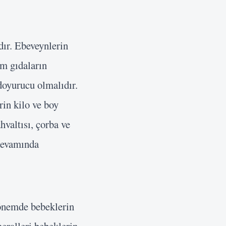
dır. Ebeveynlerin
ım gıdaların
doyurucu olmalıdır.
rin kilo ve boy
hvaltısı, çorba ve
 devamında
 dönemde bebeklerin