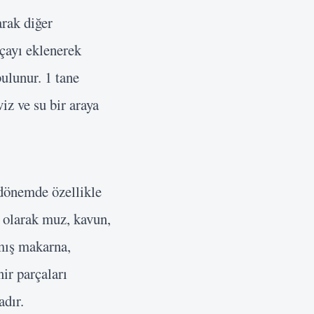
arak diğer
 çayı eklenerek
 bulunur. 1 tane
iz ve su bir araya
 dönemde özellikle
 olarak muz, kavun,
mış makarna,
ir parçaları
adır.