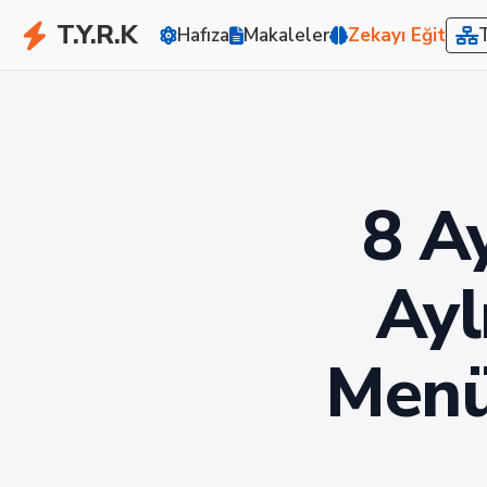
T.Y.R.K
Hafıza
Makaleler
Zekayı Eğit
8 A
Ayl
Menü