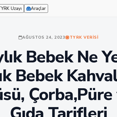
TYRK Uzayı
Araçlar
AĞUSTOS 24, 2023
TYRK VERISI
ylık Bebek Ne Ye
ık Bebek Kahvalt
sü, Çorba,Püre 
Gıda Tarifleri