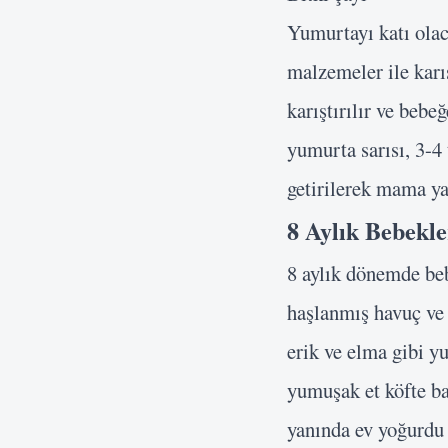
Yumurtayı katı olac
malzemeler ile karı
karıştırılır ve bebeğ
yumurta sarısı, 3-4 
getirilerek mama yap
8 Aylık Bebekle
8 aylık dönemde beb
haşlanmış havuç ve 
erik ve elma gibi y
yumuşak et köfte b
yanında ev yoğurdu 