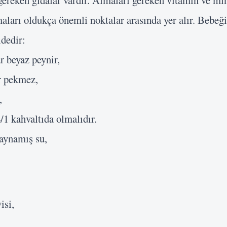
ereken gıdalar vardır. Almaları gereken vitamin ve min
aları oldukça önemli noktalar arasında yer alır. Bebeği
dedir:
ar beyaz peynir,
Kullanıcı Adı veya E-posta
r pekmez,
,
Şifre
/1 kahvaltıda olmalıdır.
aynamış su,
Beni Hatırla
Giriş Yap
isi,