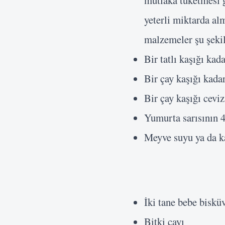
mutlaka tüketmesi g
yeterli miktarda alm
malzemeler şu şekil
Bir tatlı kaşığı kad
Bir çay kaşığı kada
Bir çay kaşığı ceviz
Yumurta sarısının 4
Meyve suyu ya da k
İki tane bebe bisküv
Bitki çayı