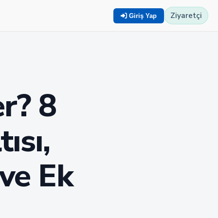
Ziyaretçi
Giriş Yap
r? 8
ısı,
ve Ek