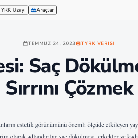
TYRK Uzayı
Araçlar
TEMMUZ 24, 2023
TYRK VERISI
si: Saç Dökülm
Sırrını Çözmek
nların estetik görünümünü önemli ölçüde etkileyen yay
rim olarak adlandırılan saç dökülmesi, erkekler ve kadın