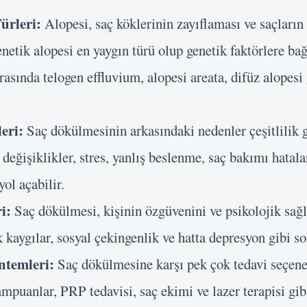
ürleri:
Alopesi, saç köklerinin zayıflaması ve saçları
netik alopesi en yaygın türü olup genetik faktörlere bağ
arasında telogen effluvium, alopesi areata, difüz alopesi 
Kullanıcı Adı veya E-posta
Şifre
eri:
Saç dökülmesinin arkasındaki nedenler çeşitlilik g
değişiklikler, stres, yanlış beslenme, saç bakımı hatala
Beni Hatırla
yol açabilir.
Giriş Yap
i:
Saç dökülmesi, kişinin özgüvenini ve psikolojik sağ
ik kaygılar, sosyal çekingenlik ve hatta depresyon gibi so
ntemleri:
Saç dökülmesine karşı pek çok tedavi seçene
mpuanlar, PRP tedavisi, saç ekimi ve lazer terapisi gi