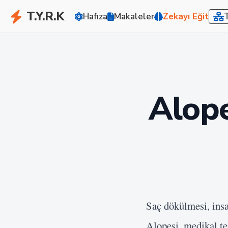
T.Y.R.K
Hafıza
Makaleler
Zekayı Eğit
Alope
Saç dökülmesi, insa
Alopesi, medikal te