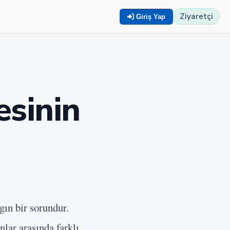
Ziyaretçi
Giriş Yap
esinin
gın bir sorundur.
lar arasında farklı