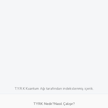
Kullanıcı Adı veya E-posta
Şifre
T.Y.R.K Kuantum Ağı tarafından indekslenmiş içerik.
Beni Hatırla
Giriş Yap
TYRK Nedir?
Nasıl Çalışır?