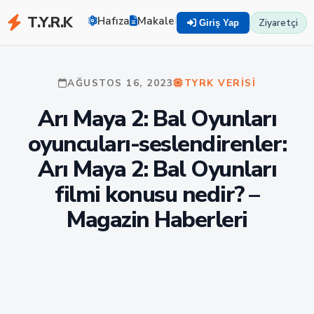
T.Y.R.K
Hafıza
Makaleler
Zekayı Eğit
TYRK U
Ziyaretçi
Giriş Yap
AĞUSTOS 16, 2023
TYRK VERISI
Arı Maya 2: Bal Oyunları
oyuncuları-seslendirenler:
Arı Maya 2: Bal Oyunları
filmi konusu nedir? –
Magazin Haberleri