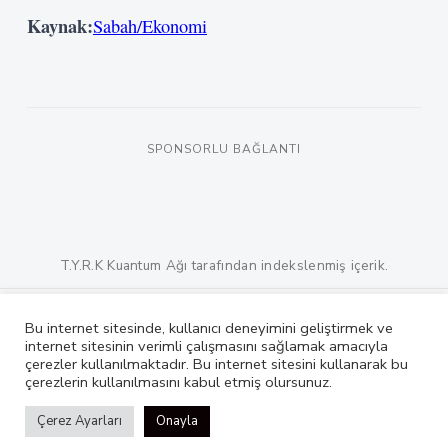
Kaynak:
Sabah/Ekonomi
SPONSORLU BAĞLANTI
T.Y.R.K Kuantum Ağı tarafından indekslenmiş içerik.
Bu internet sitesinde, kullanıcı deneyimini geliştirmek ve
TYRK Nedir?
Nasıl Çalışır?
internet sitesinin verimli çalışmasını sağlamak amacıyla
çerezler kullanılmaktadır. Bu internet sitesini kullanarak bu
© 2026 TYRK Teknoloji A.Ş. Tüm hakları saklıdır.
çerezlerin kullanılmasını kabul etmiş olursunuz.
Çerez Ayarları
Onayla