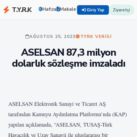
T.Y.R.K
Hafıza
Makaleler
Zekayı Eğit
TYRK U
Ziyaretçi
Giriş Yap
AĞUSTOS 25, 2023
TYRK VERISI
ASELSAN 87,3 milyon
dolarlık sözleşme imzaladı
ASELSAN Elektronik Sanayi ve Ticaret AŞ
tarafından Kamuyu Aydınlatma Platformu’nda (KAP)
yapılan açıklamada, “ASELSAN, TUSAŞ-Türk
Havacılık ve Uzay Sanayii ile uluslararası bir