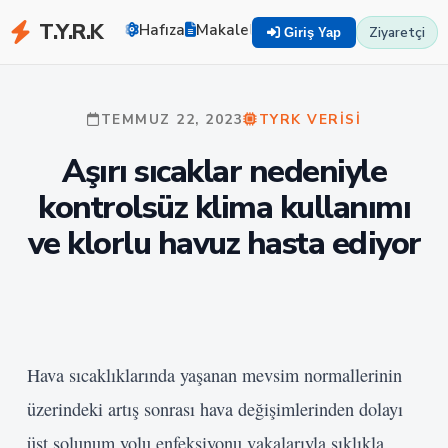
T.Y.R.K
Hafıza
Makaleler
Zekayı Eğit
TYRK U
Ziyaretçi
Giriş Yap
TEMMUZ 22, 2023
TYRK VERISI
Aşırı sıcaklar nedeniyle
kontrolsüz klima kullanımı
ve klorlu havuz hasta ediyor
Hava sıcaklıklarında yaşanan mevsim normallerinin
üzerindeki artış sonrası hava değişimlerinden dolayı
üst solunum yolu enfeksiyonu vakalarıyla sıklıkla