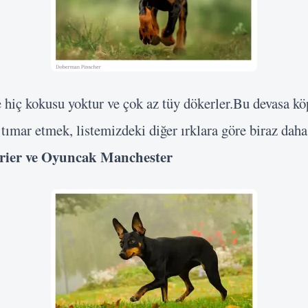
Şifre
Beni Hatırla
Giriş Yap
 hiç kokusu yoktur ve çok az tüy dökerler.Bu devasa kö
 tımar etmek, listemizdeki diğer ırklara göre biraz daha
rrier ve Oyuncak Manchester