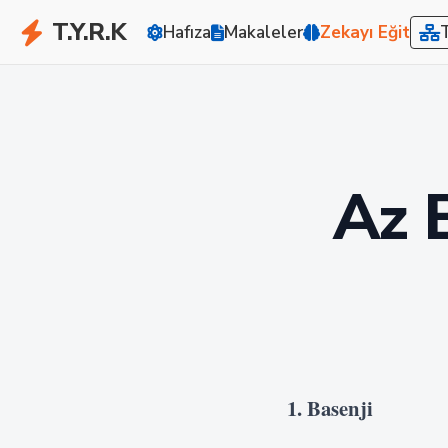
T.Y.R.K
Hafıza
Makaleler
Zekayı Eğit
Az 
1. Basenji