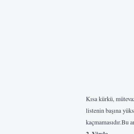
Kısa kürkü, müteva
listenin başına yük
kaçmamasıdır.Bu ara
2. Vizsla