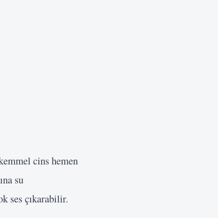
mükemmel cins hemen
ına su
k ses çıkarabilir.