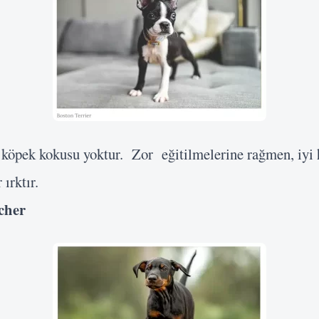
 köpek kokusu yoktur. Zor eğitilmelerine rağmen, iyi 
ırktır.
cher
Kullanıcı Adı veya E-posta