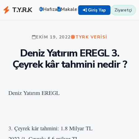
T.Y.R.K
Hafıza
Makaleler
Zekayı Eğit
TYRK U
Ziyaretçi
Giriş Yap
EKIM 19, 2022
TYRK VERISI
Deniz Yatırım EREGL 3.
Çeyrek kâr tahmini nedir ?
Deniz Yatırım EREGL
3. Çeyrek kâr tahmini: 1.8 Milyar TL
2022 /1. Çeyrek: 5.6 milyar TL