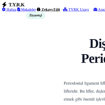
T.Y.R.K
Hafıza
Makaleler
Zekayı Eğit
TYRK Uzayı
Araç
Ziyaretçi
Giriş Yap
Di
Peri
Periodontal ligament lif
lifleridir. Bu lifler, di
etmek gibi önemli işlevle