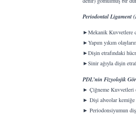
denir) gömülmüş bir dur
Periodontal Ligament (
►Mekanik Kuvvetlere d
►Yapım yıkım olaylarınc
►Dişin etrafındaki hücr
►Sinir ağıyla dişin etr
PDL’nin Fizyolojik Gör
► Çiğneme Kuvvetleri (
► Dişi alveolar kemiğe
► Periodonsiyumun diş i