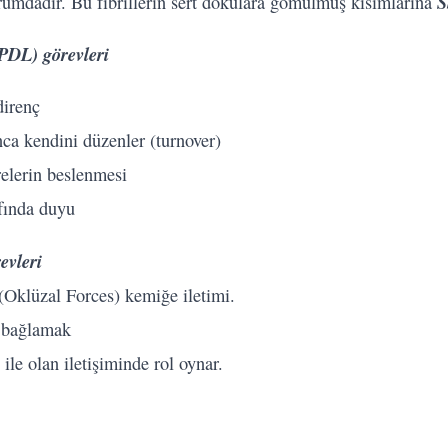
S
umdadır. Bu fibrillerin sert dokulara gömülmüş kısımlarına
PDL) görevleri
irenç
a kendini düzenler (turnover)
elerin beslenmesi
afında duyu
evleri
Oklüzal Forces) kemiğe iletimi.
 bağlamak
le olan iletişiminde rol oynar.