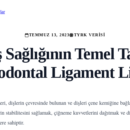
lar
TEMMUZ 13, 2023
TYRK VERISI
ş Sağlığının Temel Ta
odontal Ligament Li
leri, dişlerin çevresinde bulunan ve dişleri çene kemiğine ba
şlerin stabilitesini sağlamak, çiğneme kuvvetlerini dağıtmak ve d
re sahiptir.