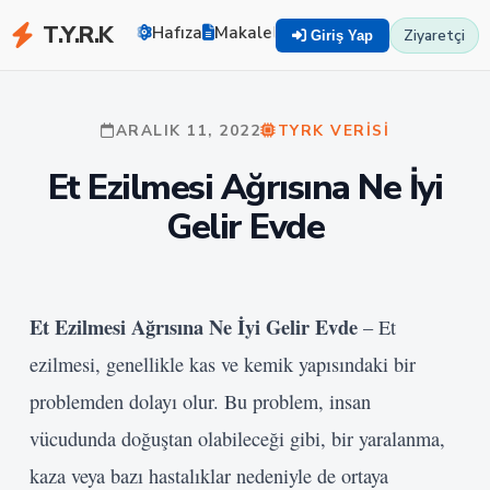
T.Y.R.K
Hafıza
Makaleler
Zekayı Eğit
TYRK U
Ziyaretçi
Giriş Yap
ARALIK 11, 2022
TYRK VERISI
Et Ezilmesi Ağrısına Ne İyi
Gelir Evde
Et Ezilmesi Ağrısına Ne İyi Gelir Evde
– Et
ezilmesi, genellikle kas ve kemik yapısındaki bir
problemden dolayı olur. Bu problem, insan
vücudunda doğuştan olabileceği gibi, bir yaralanma,
kaza veya bazı hastalıklar nedeniyle de ortaya