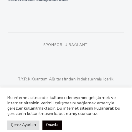
SPONSORLU BAĞLANTI
T.Y.R.K Kuantum Ağı tarafından indekslenmiş içerik.
Bu internet sitesinde, kullanıcı deneyimini geliştirmek ve
TYRK Nedir?
Nasıl Çalışır?
internet sitesinin verimli çalışmasını sağlamak amacıyla
çerezler kullanılmaktadır. Bu internet sitesini kullanarak bu
© 2026 TYRK Teknoloji A.Ş. Tüm hakları saklıdır.
çerezlerin kullanılmasını kabul etmiş olursunuz.
Çerez Ayarları
Onayla