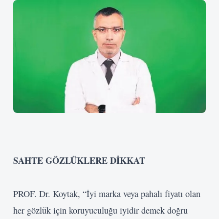
Kullanıcı Adı veya E-posta
Şifre
Beni Hatırla
Giriş Yap
SAHTE GÖZLÜKLERE DİKKAT
PROF. Dr. Koytak, “İyi marka veya pahalı fiyatı olan
her gözlük için koruyuculuğu iyidir demek doğru