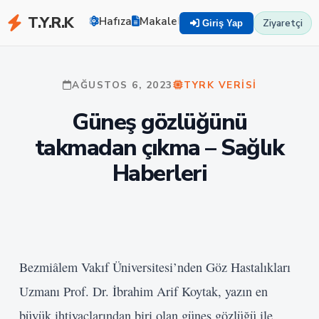
T.Y.R.K
Hafıza
Makaleler
Zekayı Eğit
TYRK U
Ziyaretçi
Giriş Yap
AĞUSTOS 6, 2023
TYRK VERISI
Güneş gözlüğünü
takmadan çıkma – Sağlık
Haberleri
Bezmiâlem Vakıf Üniversitesi’nden Göz Hastalıkları
Uzmanı Prof. Dr. İbrahim Arif Koytak, yazın en
büyük ihtiyaçlarından biri olan güneş gözlüğü ile