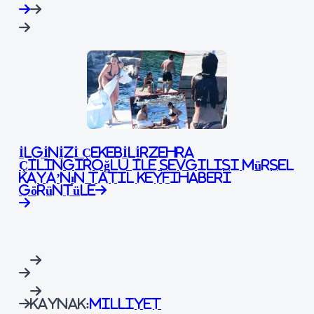
İLGİNİZİ ÇEKEBİLİR
Zehra
Çilingiroğlu ile sevgilisi Mürsel
Kaya’nın tatil keyfi
Haberi
Görüntüle
Kaynak:
Milliyet