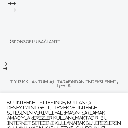
SPONSORLU BAĞLANTI
T.Y.R.K Kuantum Ağı tarafından indekslenmiş
içerik.
Bu internet sitesinde, kullanıcı
deneyimini geliştirmek ve internet
TYRK Nedir?
Nasıl Çalışır?
sitesinin verimli çalışmasını sağlamak
© 2026 TYRK Teknoloji A.Ş. Tüm hakları saklıdır.
amacıyla çerezler kullanılmaktadır. Bu
internet sitesini kullanarak bu çerezlerin