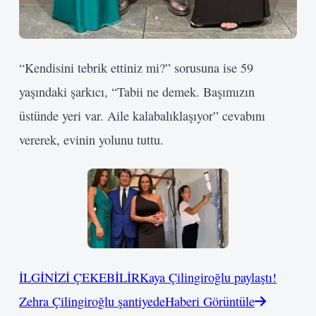
“Kendisini tebrik ettiniz mi?” sorusuna ise 59
yaşındaki şarkıcı, “Tabii ne demek. Başımızın
üstünde yeri var. Aile kalabalıklaşıyor” cevabını
vererek, evinin yolunu tuttu.
İLGİNİZİ ÇEKEBİLİR
Kaya Çilingiroğlu paylaştı!
Zehra Çilingiroğlu şantiyede
Haberi Görüntüle