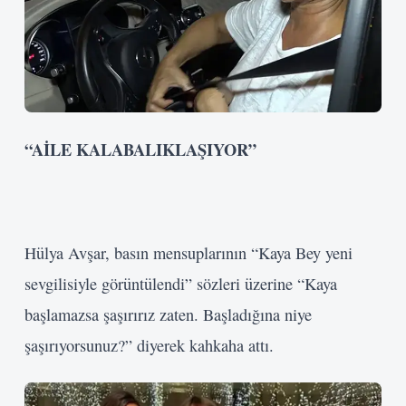
Kullanıcı Adı veya E-posta
Şifre
Beni Hatırla
Giriş Yap
“AİLE KALABALIKLAŞIYOR”
Hülya Avşar, basın mensuplarının “Kaya Bey yeni
sevgilisiyle görüntülendi” sözleri üzerine “Kaya
başlamazsa şaşırırız zaten. Başladığına niye
şaşırıyorsunuz?” diyerek kahkaha attı.