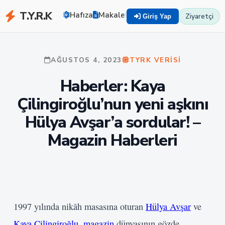
T.Y.R.K
Hafıza
Makaleler
Zekayı Eğit
TYRK U
Ziyaretçi
Giriş Yap
AĞUSTOS 4, 2023
TYRK VERISI
Haberler: Kaya
Çilingiroğlu’nun yeni aşkını
Hülya Avşar’a sordular! –
Magazin Haberleri
1997 yılında nikâh masasına oturan
Hülya Avşar
ve
Kaya Çilingiroğlu
,
magazin
dünyasının gözde