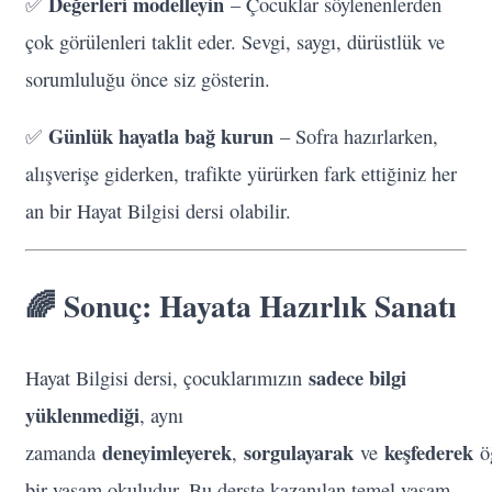
Değerleri modelleyin
✅
– Çocuklar söylenenlerden
çok görülenleri taklit eder. Sevgi, saygı, dürüstlük ve
sorumluluğu önce siz gösterin.
Günlük hayatla bağ kurun
✅
– Sofra hazırlarken,
alışverişe giderken, trafikte yürürken fark ettiğiniz her
an bir Hayat Bilgisi dersi olabilir.
🌈 Sonuç: Hayata Hazırlık Sanatı
sadece bilgi
Hayat Bilgisi dersi, çocuklarımızın
yüklenmediği
, aynı
deneyimleyerek
sorgulayarak
keşfederek
zamanda
,
ve
öğ
bir yaşam okuludur. Bu derste kazanılan temel yaşam