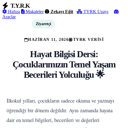
T.Y.R.K
Hafıza
Makaleler
Zekayı Eğit
TYRK Uzayı
Araçlar
Ziyaretçi
Giriş Yap
HAZIRAN 11, 2026
TYRK VERISI
Hayat Bilgisi Dersi:
Çocuklarımızın Temel Yaşam
Becerileri Yolculuğu 🌟
İlkokul yılları, çocukların sadece okuma ve yazmayı
öğrendiği bir dönem değildir. Aynı zamanda hayata
dair en temel bilgileri, becerileri ve değerleri