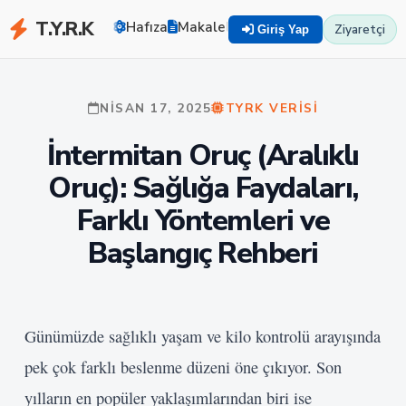
T.Y.R.K
Hafıza
Makaleler
Zekayı Eğit
TYRK U
Ziyaretçi
Giriş Yap
NISAN 17, 2025
TYRK VERISI
İntermitan Oruç (Aralıklı
Oruç): Sağlığa Faydaları,
Farklı Yöntemleri ve
Başlangıç Rehberi
Günümüzde sağlıklı yaşam ve kilo kontrolü arayışında
pek çok farklı beslenme düzeni öne çıkıyor. Son
yılların en popüler yaklaşımlarından biri ise