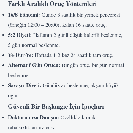
Farklı Aralıklı Oruç Yöntemleri
16/8 Yöntemi:
Günde 8 saatlik bir yemek penceresi
(örneğin 12:00 – 20:00), kalan 16 saatte oruç.
5:2 Diyeti:
Haftanın 2 günü düşük kalorili beslenme,
Kullanıcı Adı veya E-posta
5 gün normal beslenme.
Ye-Dur-Ye:
Şifre
Haftada 1-2 kez 24 saatlik tam oruç.
Alternatif Gün Orucu:
Bir gün oruç, bir gün normal
Beni Hatırla
beslenme.
Savaşçı Diyeti:
Gündüz az beslenme, akşam büyük
Giriş Yap
öğün.
Güvenli Bir Başlangıç İçin İpuçları
Doktorunuza Danışın:
Özellikle kronik
rahatsızlıklarınız varsa.