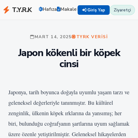
T.Y.R.K
Hafıza
Makaleler
Zekayı Eğit
TYRK U
Ziyaretçi
Giriş Yap
MART 14, 2025
TYRK VERISI
Japon kökenli bir köpek
cinsi
Japonya, tarih boyunca doğayla uyumlu yaşam tarzı ve
geleneksel değerleriyle tanınmıştır. Bu kültürel
zenginlik, ülkenin köpek ırklarına da yansımış; her
biri, bulunduğu coğrafyanın şartlarına uyum sağlamak
üzere özenle yetiştirilmiştir. Geleneksel hikayelerden