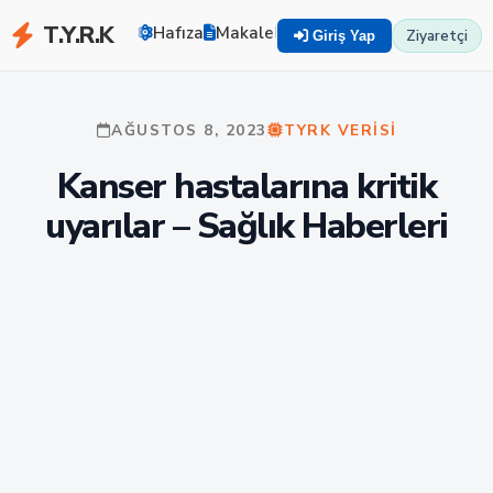
T.Y.R.K
Hafıza
Makaleler
Zekayı Eğit
TYRK U
Ziyaretçi
Giriş Yap
AĞUSTOS 8, 2023
TYRK VERISI
Kanser hastalarına kritik
uyarılar – Sağlık Haberleri