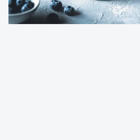
Kullanıcı Adı veya E-posta
Şifre
Beni Hatırla
Giriş Yap