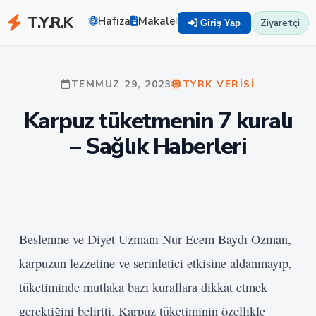
T.Y.R.K
Hafıza
Makaleler
Zekayı Eğit
TYRK U
Ziyaretçi
Giriş Yap
TEMMUZ 29, 2023
TYRK VERISI
Karpuz tüketmenin 7 kuralı
– Sağlık Haberleri
Beslenme ve Diyet Uzmanı Nur Ecem Baydı Ozman,
karpuzun lezzetine ve serinletici etkisine aldanmayıp,
tüketiminde mutlaka bazı kurallara dikkat etmek
gerektiğini belirtti. Karpuz tüketiminin özellikle