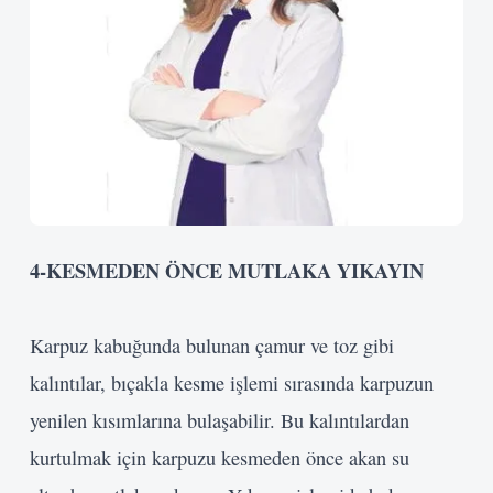
Kullanıcı Adı veya E-posta
Şifre
4
-KESMEDEN ÖNCE
MUTLAKA YIKAYIN
Beni Hatırla
Karpuz kabuğunda bulunan çamur ve toz gibi
Giriş Yap
kalıntılar, bıçakla kesme işlemi sırasında karpuzun
yenilen kısımlarına bulaşabilir. Bu kalıntılardan
kurtulmak için karpuzu kesmeden önce akan su