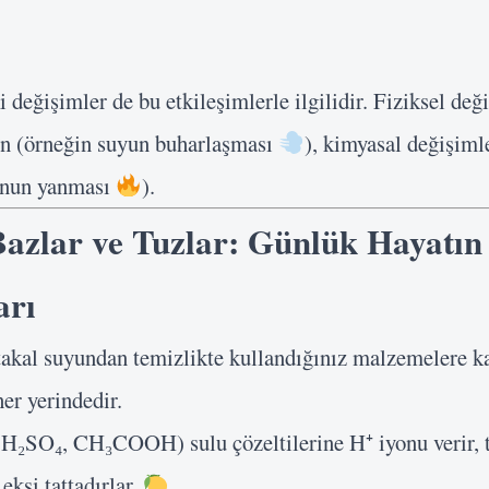
 değişimler de bu etkileşimlerle ilgilidir. Fiziksel de
n (örneğin suyun buharlaşması
), kimyasal değişiml
unun yanması
).
Bazlar ve Tuzlar: Günlük Hayatın 
arı
takal suyundan temizlikte kullandığınız malzemelere ka
er yerindedir.
H₂SO₄, CH₃COOH) sulu çözeltilerine H⁺ iyonu verir, t
 ekşi tattadırlar.