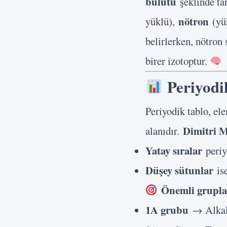
bulutu
şeklinde ta
nötron
yüklü),
(yü
belirlerken, nötron 
birer izotoptur.
Periyodi
Periyodik tablo, el
Dimitri M
alanıdır.
Yatay sıralar
periyo
Düşey sütunlar
ise
Önemli grupla
1A grubu
→ Alkali