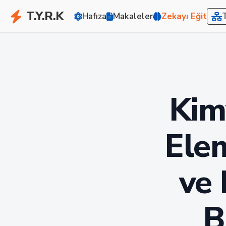
T.Y.R.K
Hafıza
Makaleler
Zekayı Eğit
Kimy
Elem
ve 
B