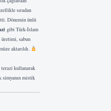
tik çağlardan
ellikle sıradan
etti. Dönemin ünlü
azi
gibi Türk-İslam
 üretimi, sabun
müze aktarıldı.
 terazi kullanarak
k simyanın mistik