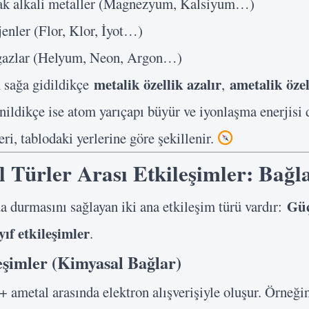
 alkali metaller (Magnezyum, Kalsiyum…)
Şifre
nler (Flor, Klor, İyot…)
azlar (Helyum, Neon, Argon…)
Beni Hatırla
metalik özellik azalır
ametalik özel
n sağa gidildikçe
,
Giriş Yap
nildikçe ise atom yarıçapı büyür ve iyonlaşma enerjisi 
ri, tablodaki yerlerine göre şekillenir.
 Türler Arası Etkileşimler: Bağl
Gü
a durmasını sağlayan iki ana etkileşim türü vardır:
yıf etkileşimler
.
şimler (Kimyasal Bağlar)
+ ametal arasında elektron alışverişiyle oluşur. Örneği