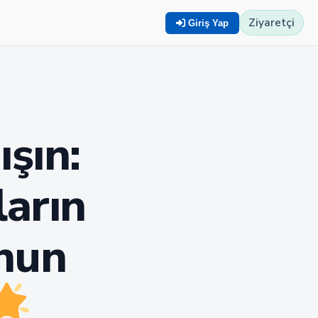
Ziyaretçi
Giriş Yap
ışın:
ların
onun