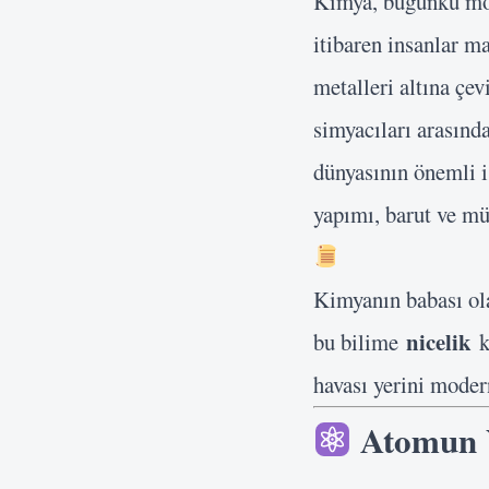
Kimya, bugünkü mod
itibaren insanlar m
metalleri altına çe
simyacıları arasın
dünyasının önemli i
yapımı, barut ve mü
Kimyanın babası ol
nicelik
bu bilime
k
havası yerini moder
Atomun 