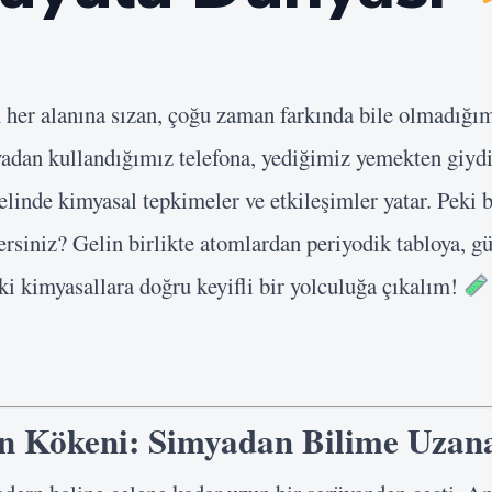
n her alanına sızan, çoğu zaman farkında bile olmadığımı
adan kullandığımız telefona, yediğimiz yemekten giydi
elinde kimyasal tepkimeler ve etkileşimler yatar. Peki
ersiniz? Gelin birlikte atomlardan periyodik tabloya, g
i kimyasallara doğru keyifli bir yolculuğa çıkalım!
 Kökeni: Simyadan Bilime Uzan