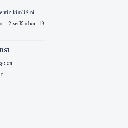
entin kimliğini
on-12 ve Karbon-13
nsı
 şölen
r.