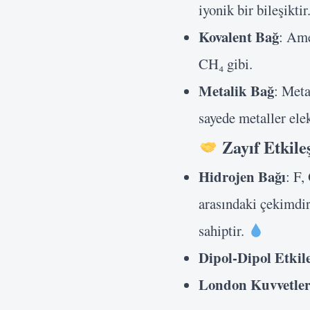
iyonik bir bileşiktir
Kovalent Bağ
: Ame
CH₄ gibi.
Metalik Bağ
: Meta
sayede metaller elekt
Zayıf Etkile
Hidrojen Bağı
: F,
arasındaki çekimdir
sahiptir.
Dipol-Dipol Etkil
London Kuvvetler