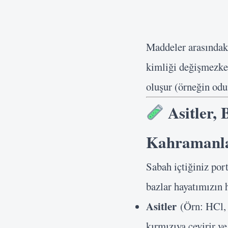
Maddeler arasındaki
kimliği değişmezke
oluşur (örneğin od
Asitler, 
Kahramanl
Sabah içtiğiniz por
bazlar hayatımızın h
Asitler
(Örn: HCl, 
kırmızıya çevirir ve