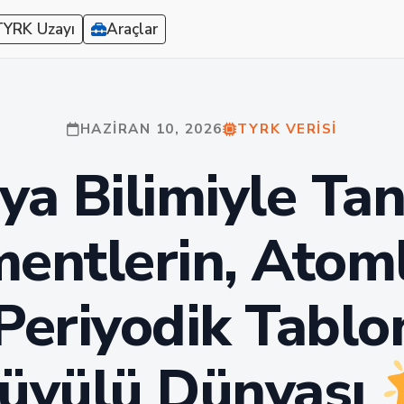
TYRK Uzayı
Araçlar
HAZIRAN 10, 2026
TYRK VERISI
a Bilimiyle Tan
entlerin, Atom
Periyodik Tabl
üyülü Dünyası