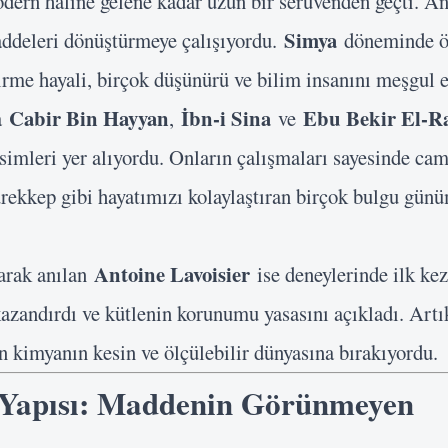
ern haline gelene kadar uzun bir serüvenden geçti. An
Simya
addeleri dönüştürmeye çalışıyordu.
döneminde öz
virme hayali, birçok düşünürü ve bilim insanını meşgul 
Cabir Bin Hayyan
İbn-i Sina
Ebu Bekir El-R
da
,
ve
simleri yer alıyordu. Onların çalışmaları sayesinde cam
rekkep gibi hayatımızı kolaylaştıran birçok bulgu günü
Antoine Lavoisier
arak anılan
ise deneylerinde ilk kez
azandırdı ve kütlenin korunumu yasasını açıkladı. Artı
n kimyanın kesin ve ölçülebilir dünyasına bırakıyordu.
Yapısı: Maddenin Görünmeyen