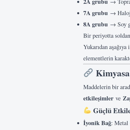
2A grubu
→ Toprak
7A grubu
→ Haloje
8A grubu
→ Soy g
Bir periyotta solda
Yukarıdan aşağıya i
elementlerin karakte
Kimyasal
Maddelerin bir arad
etkileşimler
Za
ve
Güçlü Etkile
İyonik Bağ
: Metal 