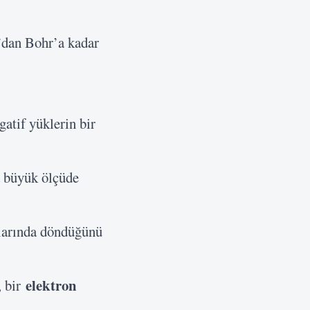
’dan Bohr’a kadar
atif yüklerin bir
a büyük ölçüde
nlarında döndüğünü
elektron
, bir