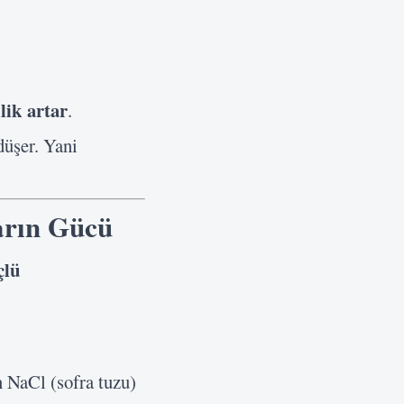
lik artar
.
düşer. Yani
arın Gücü
çlü
n NaCl (sofra tuzu)