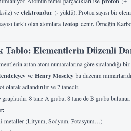
proton
nımlanıyor. Atomun temel parçacıkları ise
(+
elektrondur
ksüz) ve
(- yüklü). Proton sayısı bir elem
izotop
sayısı farklı olan atomlara
denir. Örneğin Karb
k Tablo: Elementlerin Düzenli Da
ementlerin artan atom numaralarına göre sıralandığı bir
endeleyev
Henry Moseley
ve
bu düzenin mimarlarıdı
t olarak adlandırılır ve 7 tanedir.
 gruplardır. 8 tane A grubu, 8 tane de B grubu bulunur.
r:
Kullanıcı Adı veya E-posta
 metaller (Lityum, Sodyum, Potasyum…)