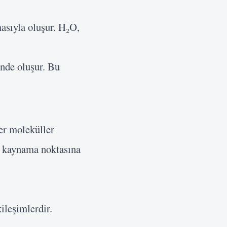
masıyla oluşur. H₂O,
inde oluşur. Bu
ğer moleküller
k kaynama noktasına
ileşimlerdir.