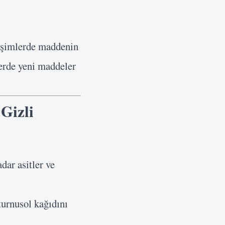
ğişimlerde maddenin
erde yeni maddeler
Gizli
dar asitler ve
urnusol kağıdını