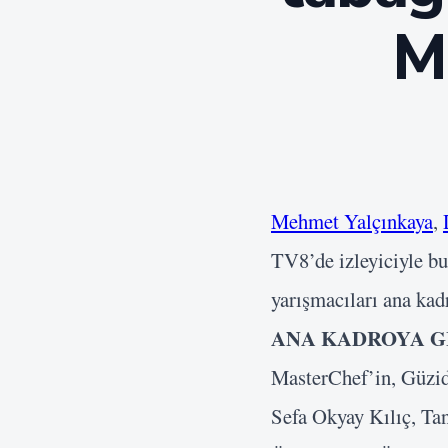
M
Mehmet Yalçınkaya
,
TV8’de izleyiciyle b
yarışmacıları ana kad
ANA KADROYA Gİ
MasterChef’in, Güzid
Sefa Okyay Kılıç, Ta