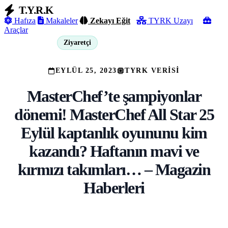
T.Y.R.K
Hafıza
Makaleler
Zekayı Eğit
TYRK Uzayı
Araçlar
Ziyaretçi
Giriş Yap
EYLÜL 25, 2023
TYRK VERISI
MasterChef’te şampiyonlar
dönemi! MasterChef All Star 25
Eylül kaptanlık oyununu kim
kazandı? Haftanın mavi ve
kırmızı takımları… – Magazin
Haberleri