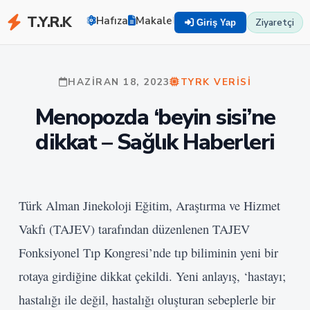
T.Y.R.K
Hafıza
Makaleler
Zekayı Eğit
TYRK U
Ziyaretçi
Giriş Yap
HAZIRAN 18, 2023
TYRK VERISI
Menopozda ‘beyin sisi’ne
dikkat – Sağlık Haberleri
Türk Alman Jinekoloji Eğitim, Araştırma ve Hizmet
Vakfı (TAJEV) tarafından düzenlenen TAJEV
Fonksiyonel Tıp Kongresi’nde tıp biliminin yeni bir
rotaya girdiğine dikkat çekildi. Yeni anlayış, ‘hastayı;
hastalığı ile değil, hastalığı oluşturan sebeplerle bir