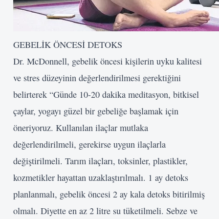
GEBELİK ÖNCESİ DETOKS
Kullanıcı Adı veya E-posta
Dr. McDonnell, gebelik öncesi kişilerin uyku kalitesi
Şifre
ve stres düzeyinin değerlendirilmesi gerektiğini
belirterek “Günde 10-20 dakika meditasyon, bitkisel
Beni Hatırla
çaylar, yogayı güzel bir gebeliğe başlamak için
Giriş Yap
öneriyoruz. Kullanılan ilaçlar mutlaka
değerlendirilmeli, gerekirse uygun ilaçlarla
değiştirilmeli. Tarım ilaçları, toksinler, plastikler,
kozmetikler hayattan uzaklaştırılmalı. 1 ay detoks
planlanmalı, gebelik öncesi 2 ay kala detoks bitirilmiş
olmalı. Diyette en az 2 litre su tüketilmeli. Sebze ve