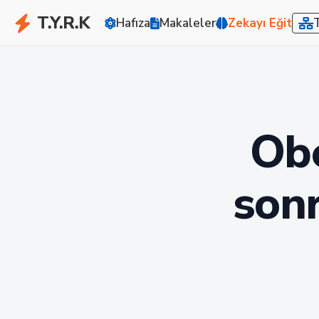
T.Y.R.K
Hafıza
Makaleler
Zekayı Eğit
Obe
son