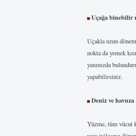
Uçağa binebilir
Uçakla uzun dönem o
nokta da yemek kısm
yanınızda bulundur
yapabilirsiniz.
Deniz ve havuza 
Yüzme, tüm vücut ka
yara iyileşme dönem