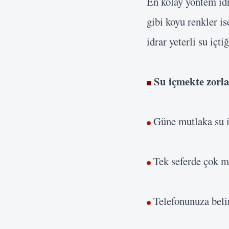
En kolay yöntem idr
gibi koyu renkler i
idrar yeterli su içti
Su içmekte zorl
Güne mutlaka su iç
Tek seferde çok mi
Telefonunuza belirl