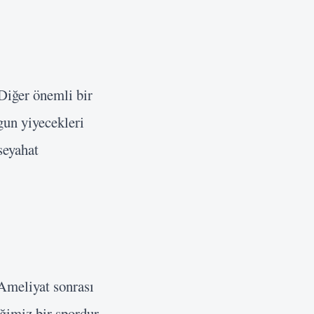
 Diğer önemli bir
gun yiyecekleri
seyahat
 Ameliyat sonrası
ğimiz bir spordur.