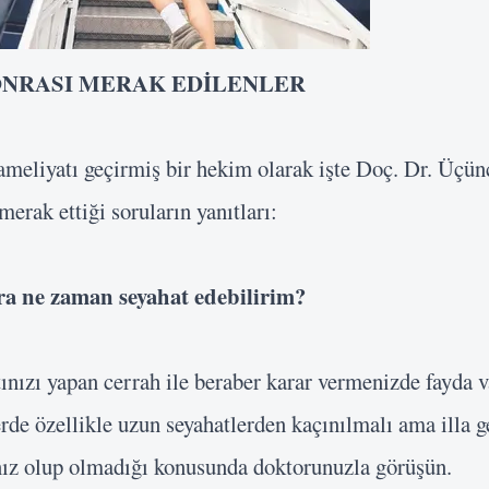
ONRASI
MERAK EDİLENLER
ameliyatı geçirmiş bir hekim olarak işte Doç. Dr. Üçün
merak ettiği soruların yanıtları:
ra ne
zaman seyahat edebilirim?
nızı yapan cerrah ile beraber karar vermenizde fayda v
rde özellikle uzun seyahatlerden kaçınılmalı ama illa g
ınız olup olmadığı konusunda doktorunuzla görüşün.