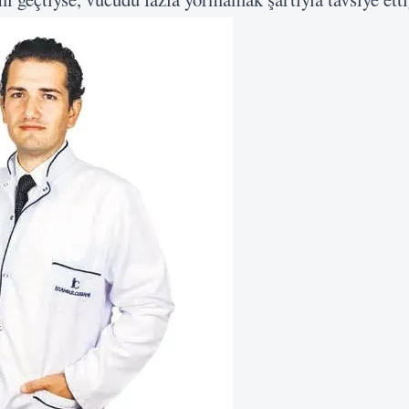
Şifre
Beni Hatırla
Giriş Yap