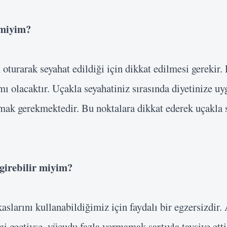
 miyim?
turarak seyahat edildiği için dikkat edilmesi gerekir.
ı olacaktır. Uçakla seyahatiniz sırasında diyetinize uy
mak gerekmektedir. Bu noktalara dikkat ederek uçakla 
girebilir
miyim?
slarını kullanabildiğimiz için faydalı bir egzersizdir.
Kullanıcı Adı veya E-posta
i geçtiyse, vücudu fazla yormamak şartıyla tavsiye etti