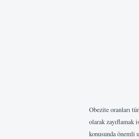
Obezite oranları tü
olarak zayıflamak i
konusunda önemli uy