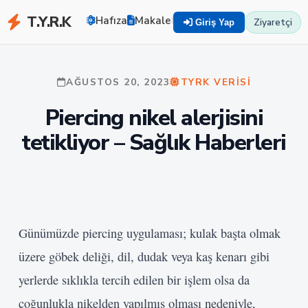
T.Y.R.K
Hafıza
Makaleler
Zekayı Eğit
TYRK U
Ziyaretçi
Giriş Yap
AĞUSTOS 20, 2023
TYRK VERISI
Piercing nikel alerjisini
tetikliyor – Sağlık Haberleri
Günümüzde piercing uygulaması; kulak başta olmak
üzere göbek deliği, dil, dudak veya kaş kenarı gibi
yerlerde sıklıkla tercih edilen bir işlem olsa da
çoğunlukla nikelden yapılmış olması nedeniyle,