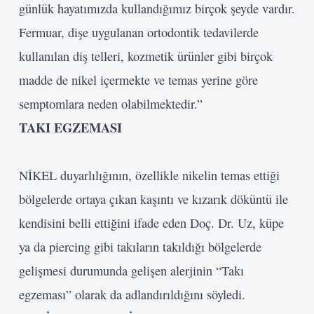
günlük hayatımızda kullandığımız birçok şeyde vardır.
Fermuar, dişe uygulanan ortodontik tedavilerde
kullanılan diş telleri, kozmetik ürünler gibi birçok
madde de nikel içermekte ve temas yerine göre
Kullanıcı Adı veya E-posta
semptomlara neden olabilmektedir.”
TAKI EGZEMASI
Şifre
NİKEL duyarlılığının, özellikle nikelin temas ettiği
Beni Hatırla
bölgelerde ortaya çıkan kaşıntı ve kızarık döküntü ile
Giriş Yap
kendisini belli ettiğini ifade eden Doç. Dr. Uz, küpe
ya da piercing gibi takıların takıldığı bölgelerde
gelişmesi durumunda gelişen alerjinin “Takı
egzeması” olarak da adlandırıldığını söyledi.