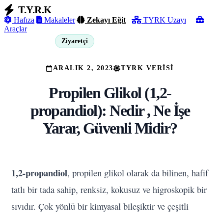
T.Y.R.K
Hafıza
Makaleler
Zekayı Eğit
TYRK Uzayı
Araçlar
Ziyaretçi
Giriş Yap
ARALIK 2, 2023
TYRK VERISI
Propilen Glikol (1,2-
propandiol): Nedir , Ne İşe
Yarar, Güvenli Midir?
1,2-propandiol
, propilen glikol olarak da bilinen, hafif
tatlı bir tada sahip, renksiz, kokusuz ve higroskopik bir
sıvıdır. Çok yönlü bir kimyasal bileşiktir ve çeşitli