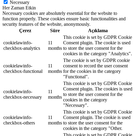
Necessary
Her Zaman Etkin
Necessary cookies are absolutely essential for the website to
function properly. These cookies ensure basic functionalities and
security features of the website, anonymously.
Çerez
Süre
Açıklama
This cookie is set by GDPR Cookie
cookielawinfo-
11
Consent plugin. The cookie is used
checkbox-analytics
months
to store the user consent for the
cookies in the category "Analytics".
The cookie is set by GDPR cookie
cookielawinfo-
11
consent to record the user consent
checkbox-functional
months
for the cookies in the category
"Functional".
This cookie is set by GDPR Cookie
Consent plugin. The cookies is used
cookielawinfo-
11
to store the user consent for the
checkbox-necessary
months
cookies in the category
"Necessary".
This cookie is set by GDPR Cookie
cookielawinfo-
11
Consent plugin. The cookie is used
checkbox-others
months
to store the user consent for the
cookies in the category "Other.
This cookie is set by GDPR Cookie