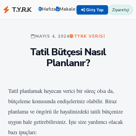
T.Y.R.K
Hafıza
Makaleler
Zekayı Eğit
TYRK U
Ziyaretçi
Giriş Yap
MAYIS 4, 2024
TYRK VERISI
Tatil Bütçesi Nasıl
Planlanır?
Tatil planlamak heyecan verici bir süreç olsa da,
bütçeleme konusunda endişeleriniz olabilir. Biraz
planlama ve öngörü ile hayalinizdeki tatili bütçenize
uygun hale getirebilirsiniz. İşte size yardımcı olacak
bazı ipuçları: