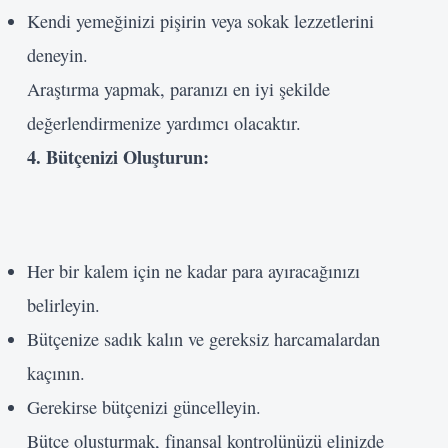
Kendi yemeğinizi pişirin veya sokak lezzetlerini
deneyin.
Araştırma yapmak, paranızı en iyi şekilde
Kullanıcı Adı veya E-posta
değerlendirmenize yardımcı olacaktır.
4. Bütçenizi Oluşturun:
Şifre
Beni Hatırla
Her bir kalem için ne kadar para ayıracağınızı
Giriş Yap
belirleyin.
Bütçenize sadık kalın ve gereksiz harcamalardan
kaçının.
Gerekirse bütçenizi güncelleyin.
Bütçe oluşturmak, finansal kontrolünüzü elinizde