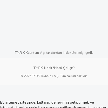
T.Y.R.K Kuantum Ağı tarafından indekslenmiş içerik.
TYRK Nedir?
Nasıl Çalışır?
© 2026 TYRK Teknoloji A.Ş. Tüm hakları saklıdır.
Bu internet sitesinde, kullanıcı deneyimini geliştirmek ve
internet sitesinin verimli çalışmasını sağlamak amacıyla çerezler