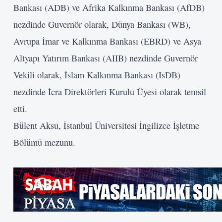
Şifre
Bankası (ADB) ve Afrika Kalkınma Bankası (AfDB)
nezdinde Guvernör olarak, Dünya Bankası (WB),
Beni Hatırla
Avrupa İmar ve Kalkınma Bankası (EBRD) ve Asya
Giriş Yap
Altyapı Yatırım Bankası (AIIB) nezdinde Guvernör
Vekili olarak, İslam Kalkınma Bankası (IsDB)
nezdinde İcra Direktörleri Kurulu Üyesi olarak temsil
etti.
Bülent Aksu, İstanbul Üniversitesi İngilizce İşletme
Bölümü mezunu.