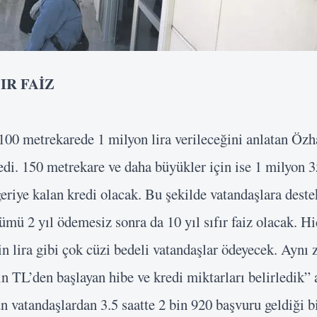
FIR FAİZ
100 metrekarede 1 milyon lira verileceğini anlatan Öz
kredi. 150 metrekare ve daha büyükler için ise 1 milyon 
Kullanıcı Adı veya E-posta
geriye kalan kredi olacak. Bu şekilde vatandaşlara dest
ümü 2 yıl ödemesiz sonra da 10 yıl sıfır faiz olacak. H
Şifre
in lira gibi çok cüzi bedeli vatandaşlar ödeyecek. Ayn
Beni Hatırla
bin TL’den başlayan hibe ve kredi miktarları belirledik”
Giriş Yap
 vatandaşlardan 3.5 saatte 2 bin 920 başvuru geldiği bi