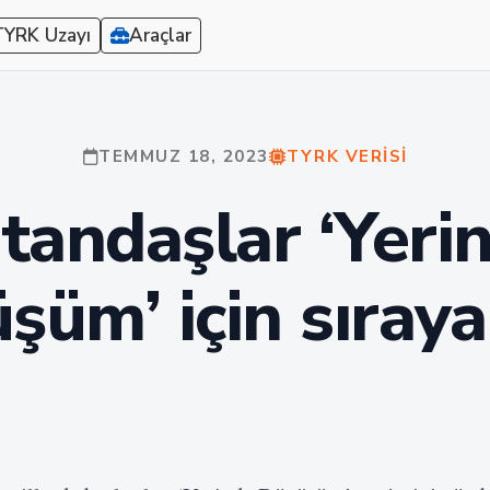
TYRK Uzayı
Araçlar
TEMMUZ 18, 2023
TYRK VERISI
tandaşlar ‘Yeri
üm’ için sıraya