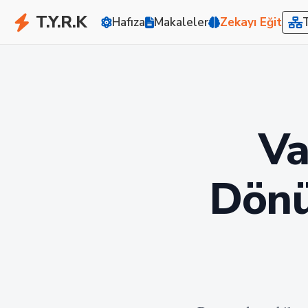
T.Y.R.K
Hafıza
Makaleler
Zekayı Eğit
Va
Dönüş