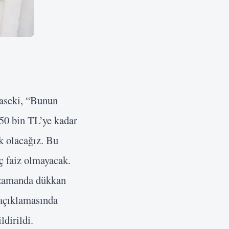
haseki, “Bunun
350 bin TL’ye kadar
ek olacağız. Bu
iç faiz olmayacak.
ı zamanda dükkan
 açıklamasında
ldirildi.