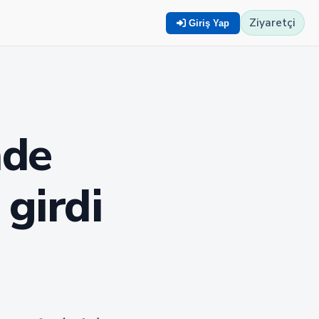
Ziyaretçi
Giriş Yap
nde
 girdi