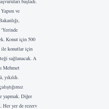
aşvuruları başladı.
e Yapım ve
Bakanlığı,
 ‘Yerinde
ek. Konut için 500
 ile konutlar için
esteği sağlanacak. A
anı Mehmet
, yıkıldı.
çalıştığımız
lar yapmak. Diğer
. Her yer de rezerv