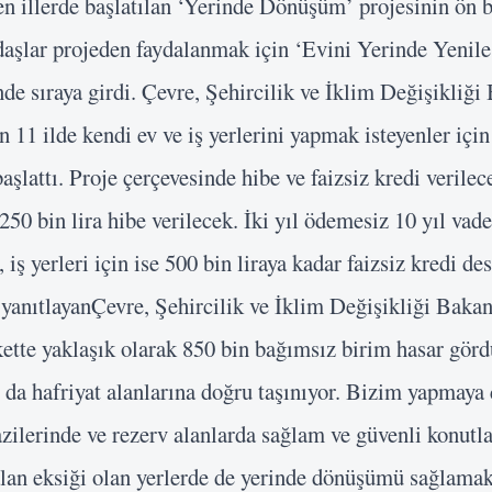
en illerde başlatılan ‘Yerinde Dönüşüm’ projesinin ön b
aşlar projeden faydalanmak için ‘Evini Yerinde Yenil
e sıraya girdi. Çevre, Şehircilik ve İklim Değişikliği 
 11 ilde kendi ev ve iş yerlerini yapmak isteyenler için
şlattı. Proje çerçevesinde hibe ve faizsiz kredi verilec
n 250 bin lira hibe verilecek. İki yıl ödemesiz 10 yıl vade
, iş yerleri için ise 500 bin liraya kadar faizsiz kredi d
 yanıtlayanÇevre, Şehircilik ve İklim Değişikliği Bak
ette yaklaşık olarak 850 bin bağımsız birim hasar gördü
r da hafriyat alanlarına doğru taşınıyor. Bizim yapmaya 
azilerinde ve rezerv alanlarda sağlam ve güvenli konut
 alan eksiği olan yerlerde de yerinde dönüşümü sağlamak