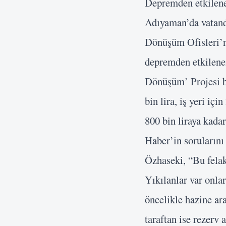
Depremden
etkilen
Adıyaman’da vatand
Dönüşüm Ofisleri’nd
depremden etkilenen
Dönüşüm’ Projesi ba
bin lira, iş yeri içi
800 bin liraya kadar
Haber’in sorularını
Özhaseki, “Bu felak
Yıkılanlar var onla
öncelikle hazine ar
taraftan ise rezerv