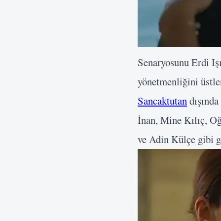
Senaryosunu Erdi Işı
yönetmenliğini üstl
Sancaktutan
dışında
İnan, Mine Kılıç, O
ve Adin Külçe gibi ge