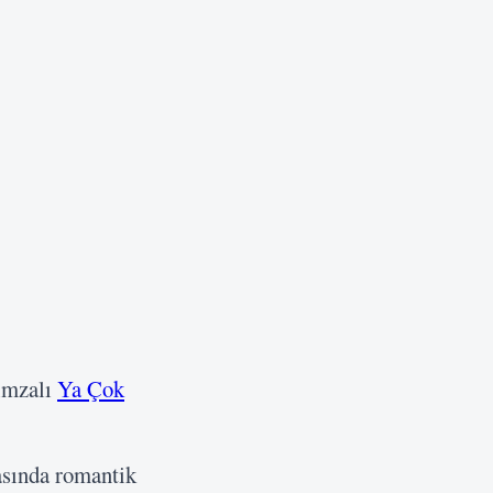
imzalı
Ya Çok
asında romantik