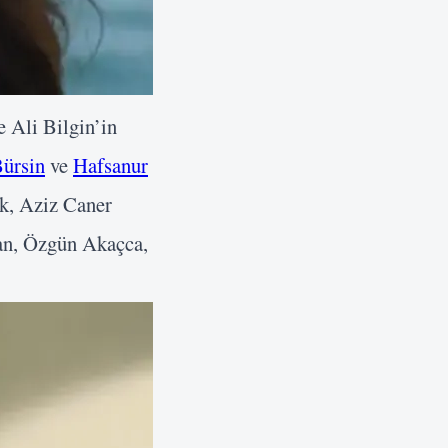
e Ali Bilgin’in
ürsin
ve
Hafsanur
ık, Aziz Caner
an, Özgün Akaçca,