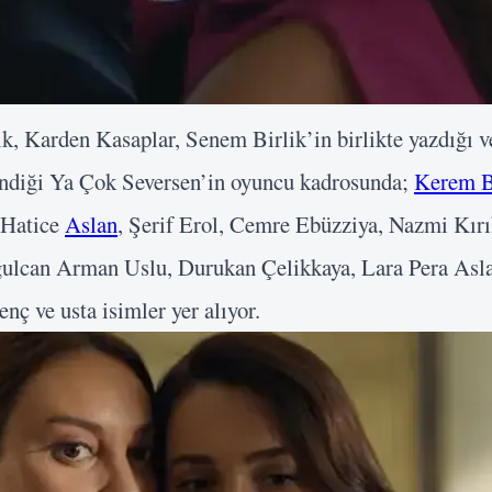
k, Karden Kasaplar, Senem Birlik’in birlikte yazdığı v
Kullanıcı Adı veya E-posta
endiği Ya Çok Seversen’in oyuncu kadrosunda;
Kerem B
Şifre
 Hatice
Aslan
, Şerif Erol, Cemre Ebüzziya, Nazmi Kır
Beni Hatırla
ğulcan Arman Uslu, Durukan Çelikkaya, Lara Pera Asl
Giriş Yap
nç ve usta isimler yer alıyor.