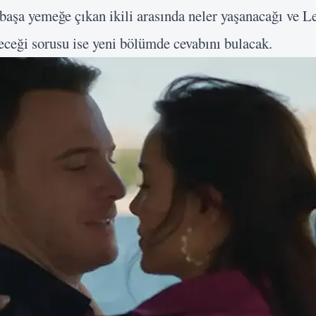
 başa yemeğe çıkan ikili arasında neler yaşanacağı ve L
eceği sorusu ise yeni bölümde cevabını bulacak.