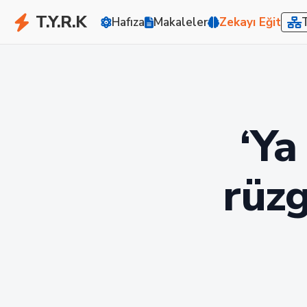
T.Y.R.K
Hafıza
Makaleler
Zekayı Eğit
‘Ya
rüzg