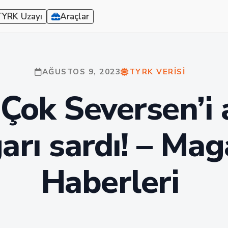
TYRK Uzayı
Araçlar
AĞUSTOS 9, 2023
TYRK VERISI
 Çok Seversen’i 
arı sardı! – Mag
Haberleri