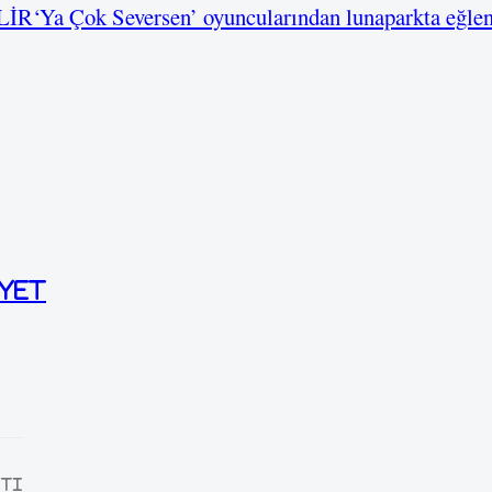
LİR
‘Ya Çok Seversen’ oyuncularından lunaparkta eğlen
yet
TI