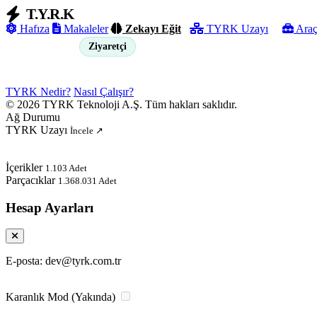
T.Y.R.K
Hafıza
Makaleler
Zekayı Eğit
TYRK Uzayı
Araç
Ziyaretçi
Giriş Yap
TYRK Nedir?
Nasıl Çalışır?
© 2026 TYRK Teknoloji A.Ş. Tüm hakları saklıdır.
Ağ Durumu
TYRK Uzayı
İncele ↗
İçerikler
1.103 Adet
Parçacıklar
1.368.031 Adet
Hesap Ayarları
E-posta: dev@tyrk.com.tr
Karanlık Mod (Yakında)