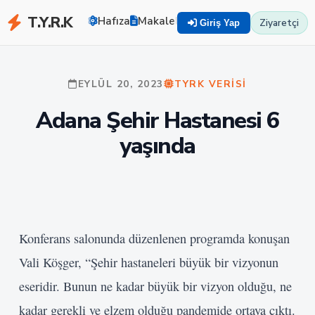
T.Y.R.K
Hafıza
Makaleler
Zekayı Eğit
TYRK U
Ziyaretçi
Giriş Yap
EYLÜL 20, 2023
TYRK VERISI
Adana Şehir Hastanesi 6
yaşında
Konferans salonunda düzenlenen programda konuşan
Vali Köşger, “Şehir hastaneleri büyük bir vizyonun
eseridir. Bunun ne kadar büyük bir vizyon olduğu, ne
kadar gerekli ve elzem olduğu pandemide ortaya çıktı.