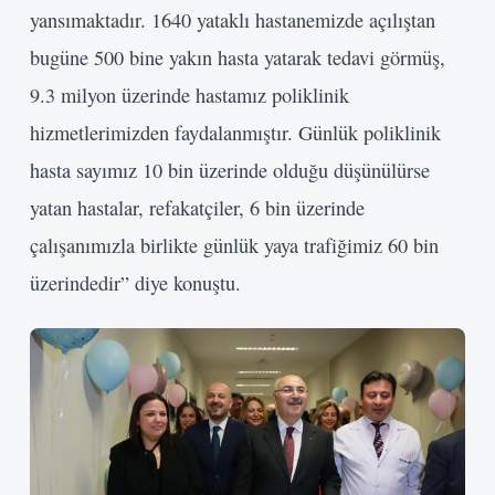
yansımaktadır. 1640 yataklı hastanemizde açılıştan
Kullanıcı Adı veya E-posta
bugüne 500 bine yakın hasta yatarak tedavi görmüş,
9.3 milyon üzerinde hastamız poliklinik
Şifre
hizmetlerimizden faydalanmıştır. Günlük poliklinik
hasta sayımız 10 bin üzerinde olduğu düşünülürse
Beni Hatırla
yatan hastalar, refakatçiler, 6 bin üzerinde
Giriş Yap
çalışanımızla birlikte günlük yaya trafiğimiz 60 bin
üzerindedir” diye konuştu.