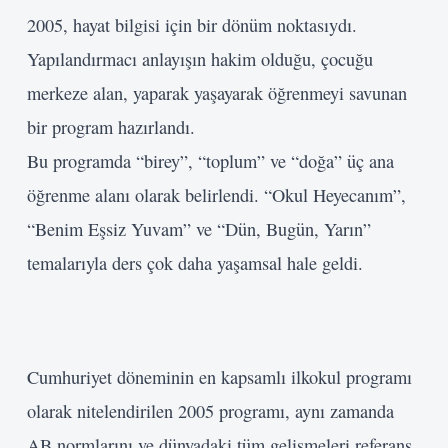
2005, hayat bilgisi için bir dönüm noktasıydı.
Şifre
Yapılandırmacı anlayışın hakim olduğu, çocuğu
Beni Hatırla
merkeze alan, yaparak yaşayarak öğrenmeyi savunan
bir program hazırlandı.
Giriş Yap
Bu programda “birey”, “toplum” ve “doğa” üç ana
öğrenme alanı olarak belirlendi. “Okul Heyecanım”,
“Benim Eşsiz Yuvam” ve “Dün, Bugün, Yarın”
temalarıyla ders çok daha yaşamsal hale geldi.
Cumhuriyet döneminin en kapsamlı ilkokul programı
olarak nitelendirilen 2005 programı, aynı zamanda
AB normlarını ve dünyadaki tüm gelişmeleri referans