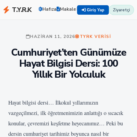
T.Y.R.K
Hafıza
Makaleler
Zekayı Eğit
TYRK U
Ziyaretçi
Giriş Yap
HAZIRAN 11, 2026
TYRK VERISI
Cumhuriyet’ten Günümüze
Hayat Bilgisi Dersi: 100
Yıllık Bir Yolculuk
Hayat bilgisi dersi… İlkokul yıllarımızın
vazgeçilmezi, ilk öğretmenimizin anlattığı o sıcacık
konular, çevremizi keşfetme heyecanımız… Peki bu
dersin cumhuriyet tarihimiz boyunca nasıl bir