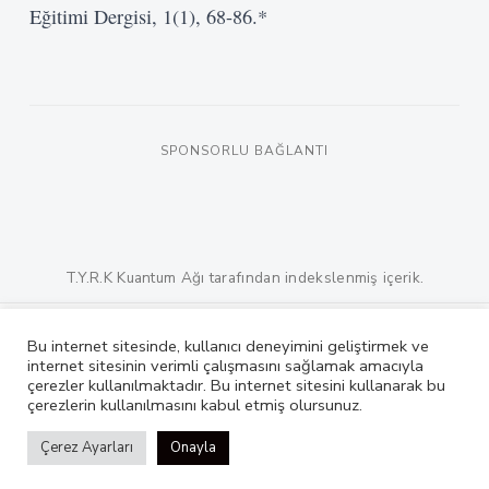
Eğitimi Dergisi, 1(1), 68-86.
*
SPONSORLU BAĞLANTI
T.Y.R.K Kuantum Ağı tarafından indekslenmiş içerik.
Bu internet sitesinde, kullanıcı deneyimini geliştirmek ve
TYRK Nedir?
Nasıl Çalışır?
internet sitesinin verimli çalışmasını sağlamak amacıyla
çerezler kullanılmaktadır. Bu internet sitesini kullanarak bu
© 2026 TYRK Teknoloji A.Ş. Tüm hakları saklıdır.
çerezlerin kullanılmasını kabul etmiş olursunuz.
Çerez Ayarları
Onayla