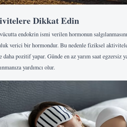
ivitelere Dikkat Edin
r vücutta endokrin ismi verilen hormonun salgılanmasın
uk verici bir hormondur. Bu nedenle fiziksel aktivite
e daha pozitif yapar. Günde en az yarım saat egzersiz 
arınmanıza yardımcı olur.
Kullanıcı Adı veya E-posta