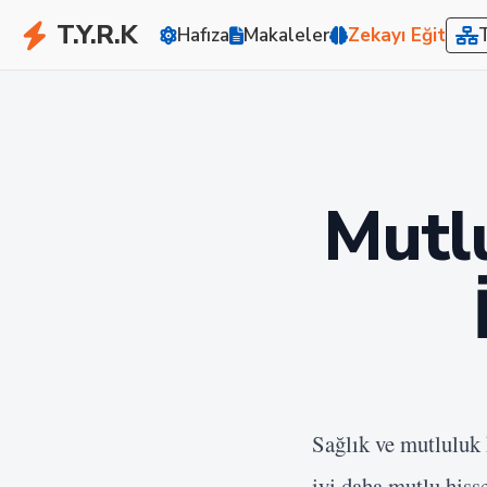
T.Y.R.K
Hafıza
Makaleler
Zekayı Eğit
Mutlu
Sağlık ve mutluluk 
iyi daha mutlu hiss