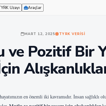
TYRK Uzayı
Araçlar
MART 12, 2025
TYRK VERISI
 ve Pozitif Bir
İçin Alışkanlıkla
hayatımızın en önemli iki kavramıdır. İnsan sağlıklı o
Mutlu ve pozitif bir yaşam için alışkanlıklar
eder.
ka