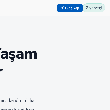
Ziyaretçi
Giriş Yap
 Yaşam
r
lunca kendini daha
zanmak sizi hem