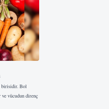
n
birisidir. Bol
r ve vücudun direnç