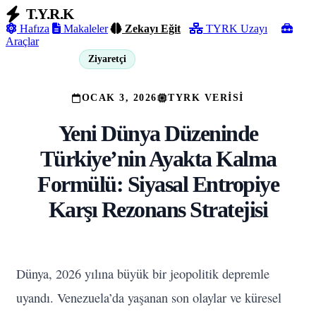
T.Y.R.K
Hafıza
Makaleler
Zekayı Eğit
TYRK Uzayı
Araçlar
Ziyaretçi
Giriş Yap
OCAK 3, 2026
TYRK VERISI
Yeni Dünya Düzeninde
Türkiye’nin Ayakta Kalma
Formülü: Siyasal Entropiye
Karşı Rezonans Stratejisi
Dünya, 2026 yılına büyük bir jeopolitik depremle
uyandı. Venezuela’da yaşanan son olaylar ve küresel