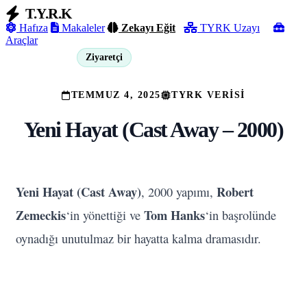
T.Y.R.K
Hafıza
Makaleler
Zekayı Eğit
TYRK Uzayı
Araçlar
Ziyaretçi
Giriş Yap
TEMMUZ 4, 2025
TYRK VERISI
Yeni Hayat (Cast Away – 2000)
Yeni Hayat (Cast Away)
Robert
, 2000 yapımı,
Zemeckis
Tom Hanks
‘in yönettiği ve
‘in başrolünde
oynadığı unutulmaz bir hayatta kalma dramasıdır.